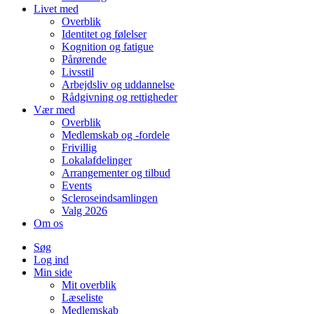
Livet med
Overblik
Identitet og følelser
Kognition og fatigue
Pårørende
Livsstil
Arbejdsliv og uddannelse
Rådgivning og rettigheder
Vær med
Overblik
Medlemskab og -fordele
Frivillig
Lokalafdelinger
Arrangementer og tilbud
Events
Scleroseindsamlingen
Valg 2026
Om os
Søg
Log ind
Min side
Mit overblik
Læseliste
Medlemskab