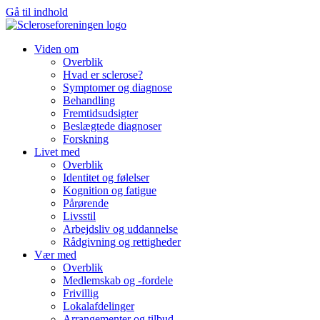
Gå til indhold
Viden om
Overblik
Hvad er sclerose?
Symptomer og diagnose
Behandling
Fremtidsudsigter
Beslægtede diagnoser
Forskning
Livet med
Overblik
Identitet og følelser
Kognition og fatigue
Pårørende
Livsstil
Arbejdsliv og uddannelse
Rådgivning og rettigheder
Vær med
Overblik
Medlemskab og -fordele
Frivillig
Lokalafdelinger
Arrangementer og tilbud