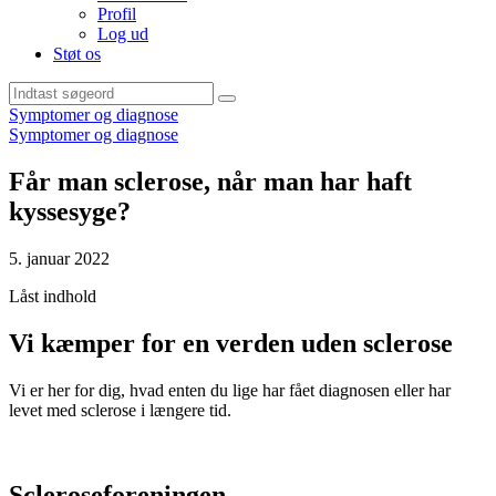
Profil
Log ud
Støt os
Sideindhold
Symptomer og diagnose
Symptomer og diagnose
Får man sclerose, når man har haft
kyssesyge?
5. januar 2022
Primært
Låst indhold
indhold
Vi kæmper for en verden uden sclerose
Vi er her for dig, hvad enten du lige har fået diagnosen eller har
levet med sclerose i længere tid.
Scleroseforeningen