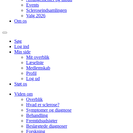
Events
Scleroseindsamlingen
Valg 2026
Om os
Søg
Log ind
Min side
Mit overblik
Læseliste
Medlemskab
Profil
Log ud
Støt os
Viden om
Overblik
Hvad er sclerose?
Symptomer og diagnose
Behandling
Fremtidsudsigter
Beslægtede diagnoser
Forskning