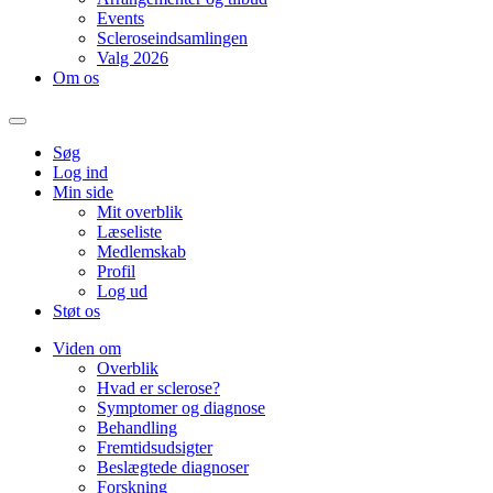
Events
Scleroseindsamlingen
Valg 2026
Om os
Søg
Log ind
Min side
Mit overblik
Læseliste
Medlemskab
Profil
Log ud
Støt os
Viden om
Overblik
Hvad er sclerose?
Symptomer og diagnose
Behandling
Fremtidsudsigter
Beslægtede diagnoser
Forskning