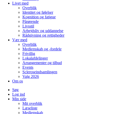
Livet med
Overblik
Identitet og følelser
Kognition og fatigue
Pårørende
Livsstil
Arbejdsliv og uddannelse
Rådgivning og rettigheder
Vær med
Overblik
Medlemskab og -fordele
Frivillig
Lokalafdelinger
Arrangementer og tilbud
Events
Scleroseindsamlingen
Valg 2026
Om os
Søg
Log ind
Min side
Mit overblik
Læseliste
Medlemskab