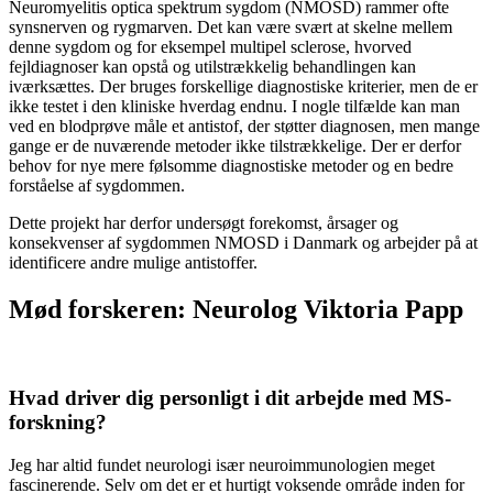
Neuromyelitis optica spektrum sygdom (NMOSD) rammer ofte
synsnerven og rygmarven. Det kan være svært at skelne mellem
denne sygdom og for eksempel multipel sclerose, hvorved
fejldiagnoser kan opstå og utilstrækkelig behandlingen kan
iværksættes. Der bruges forskellige diagnostiske kriterier, men de er
ikke testet i den kliniske hverdag endnu. I nogle tilfælde kan man
ved en blodprøve måle et antistof, der støtter diagnosen, men mange
gange er de nuværende metoder ikke tilstrækkelige. Der er derfor
behov for nye mere følsomme diagnostiske metoder og en bedre
forståelse af sygdommen.
Dette projekt har derfor undersøgt forekomst, årsager og
konsekvenser af sygdommen NMOSD i Danmark og arbejder på at
identificere andre mulige antistoffer.
Mød forskeren: Neurolog Viktoria Papp
Hvad driver dig personligt i dit arbejde med MS-
forskning?
Jeg har altid fundet neurologi især neuroimmunologien meget
fascinerende. Selv om det er et hurtigt voksende område inden for