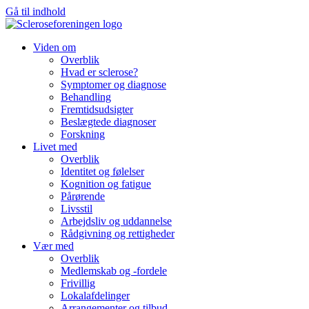
Gå til indhold
Viden om
Overblik
Hvad er sclerose?
Symptomer og diagnose
Behandling
Fremtidsudsigter
Beslægtede diagnoser
Forskning
Livet med
Overblik
Identitet og følelser
Kognition og fatigue
Pårørende
Livsstil
Arbejdsliv og uddannelse
Rådgivning og rettigheder
Vær med
Overblik
Medlemskab og -fordele
Frivillig
Lokalafdelinger
Arrangementer og tilbud