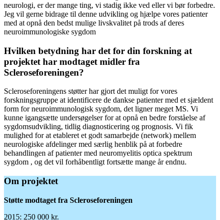
neurologi, er der mange ting, vi stadig ikke ved eller vi bør forbedre.
Jeg vil gerne bidrage til denne udvikling og hjælpe vores patienter
med at opnå den bedst mulige livskvalitet på trods af deres
neuroimmunologiske sygdom
Hvilken betydning har det for din forskning at
projektet har modtaget midler fra
Scleroseforeningen?
Scleroseforeningens støtter har gjort det muligt for vores
forskningsgruppe at identificere de dankse patienter med et sjældent
form for neuroimmunologisk sygdom, det ligner meget MS. Vi
kunne igangsætte undersøgelser for at opnå en bedre forståelse af
sygdomsudvikling, tidlig diagnosticering og prognosis. Vi fik
mulighed for at etableret et godt samarbejde (network) mellem
neurologiske afdelinger med særlig henblik på at forbedre
behandlingen af patienter med neuromyelitis optica spektrum
sygdom , og det vil forhåbentligt fortsætte mange år endnu.
Om projektet
Støtte modtaget fra Scleroseforeningen
2015: 250 000 kr.